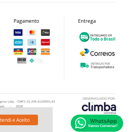
Pagamento
Entrega
ogicos Ltda. - CNPJ: 01.209.413/0001-43
fare
-
2026
tendi e Aceito