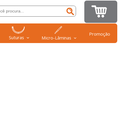
Promoção
Suturas
Micro-Lâminas