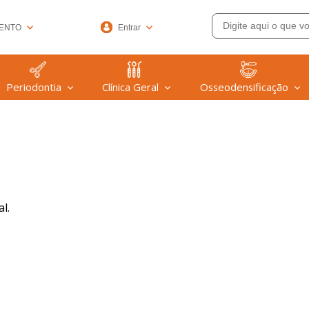
ENTO
Entrar
33-6572
Periodontia
Clínica Geral
Osseodensificação
(47) 99608-9753
@welfare.com.br
l.