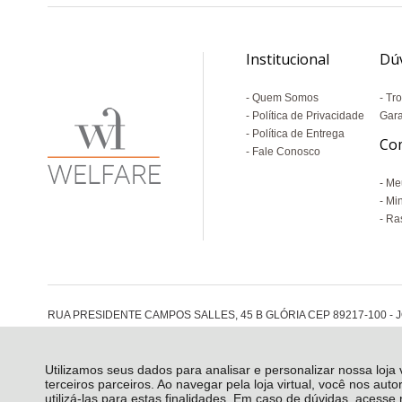
Institucional
Dú
Quem Somos
Tro
Política de Privacidade
Gara
Política de Entrega
Co
Fale Conosco
Me
Mi
Ras
RUA PRESIDENTE CAMPOS SALLES, 45 B GLÓRIA CEP 89217-100 - J
Utilizamos seus dados para analisar e personalizar nossa loja
terceiros parceiros. Ao navegar pela loja virtual, você nos auto
utilizá-las para estas finalidades. Em caso de dúvidas, acess