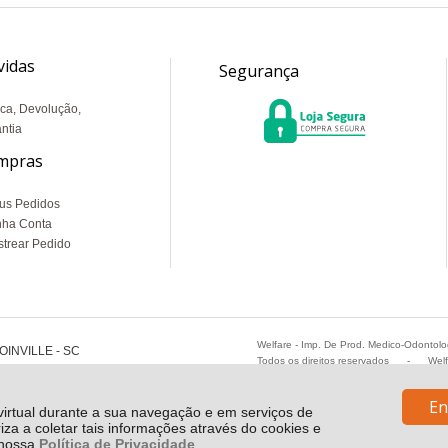
vidas
Segurança
ca, Devolução,
ntia
mpras
us Pedidos
nha Conta
trear Pedido
Welfare - Imp. De Prod. Medico-Odontol
OINVILLE - SC
Todos os direitos reservados
-
Wel
En
 virtual durante a sua navegação e em serviços de
riza a coletar tais informações através do cookies e
e nossa
Política de Privacidade