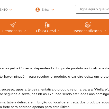
ENTO
Entrar
33-6572
Periodontia
Clínica Geral
Osseodensificação
(47) 99608-9753
@welfare.com.br
lizadas pelos Correios, dependendo do tipo de produto ou localidade da
o haver ninguém para receber o produto, o carteiro deixa um proto
 sucesso, após a terceira tentativa o produto retorna para a “Welfare”,
de segunda a sexta, das 8h às 17h, não sendo efetuadas aos domingos
m uma tabela definida em função do local de entrega dos produtos a
o frete será cobrado apenas para este último.