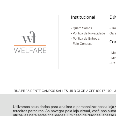
Institucional
Dú
Quem Somos
Tro
Política de Privacidade
Gara
Política de Entrega
Co
Fale Conosco
Me
Mi
Ras
RUA PRESIDENTE CAMPOS SALLES, 45 B GLÓRIA CEP 89217-100 - J
Utilizamos seus dados para analisar e personalizar nossa loja
terceiros parceiros. Ao navegar pela loja virtual, você nos auto
utilizá-las para estas finalidades. Em caso de dúvidas, acess