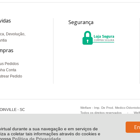
vidas
Segurança
ca, Devolução,
ntia
mpras
us Pedidos
nha Conta
trear Pedido
Welfare - Imp. De Prod. Medico-Odontol
OINVILLE - SC
Todos os direitos reservados
-
Wel
En
 virtual durante a sua navegação e em serviços de
riza a coletar tais informações através do cookies e
e nossa
Política de Privacidade