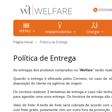
ATENDIM
(47) 34
MENU
Implantodontia
Cirurgia
Página Inicial
Política de Entrega
welfare
Política de Entrega
As entregas dos produtos comprados na “
Welfare
” serão rea
Quando a entrega é efetuada pelos Correios, no caso de nã
disposição do cliente na agência de origem.
Os correios realizam 3 tentativas de entrega e caso não tenha
para agendar uma nova entrega. Os horários de entrega são 
Valor do frete: A tarifa de frete será cobrada de acordo co
com frete grátis, juntamente com um outro fora da promoção, 