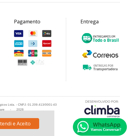
Pagamento
Entrega
ogicos Ltda. - CNPJ: 01.209.413/0001-43
fare
-
2026
tendi e Aceito