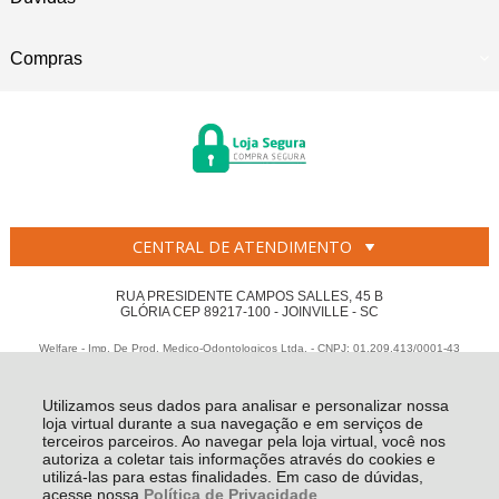
Compras
CENTRAL DE ATENDIMENTO
RUA PRESIDENTE CAMPOS SALLES, 45 B
GLÓRIA CEP 89217-100 - JOINVILLE - SC
Welfare - Imp. De Prod. Medico-Odontologicos Ltda. - CNPJ: 01.209.413/0001-43
Todos os direitos reservados
-
Welfare
-
2026
Utilizamos seus dados para analisar e personalizar nossa
loja virtual durante a sua navegação e em serviços de
terceiros parceiros. Ao navegar pela loja virtual, você nos
autoriza a coletar tais informações através do cookies e
utilizá-las para estas finalidades. Em caso de dúvidas,
acesse nossa
Política de Privacidade