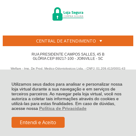
CENTRAL DE ATENDIMENTO
RUA PRESIDENTE CAMPOS SALLES, 45 B
GLÓRIA CEP 89217-100 - JOINVILLE - SC
Welfare - Imp. De Prod. Medico-Odontologicos Ltda. - CNPJ: 01.209.413/0001-43
Todos os direitos reservados
-
Welfare
-
2026
Utilizamos seus dados para analisar e personalizar nossa
loja virtual durante a sua navegação e em serviços de
terceiros parceiros. Ao navegar pela loja virtual, você nos
autoriza a coletar tais informações através do cookies e
utilizá-las para estas finalidades. Em caso de dúvidas,
acesse nossa
Política de Privacidade
Entendi e Aceito