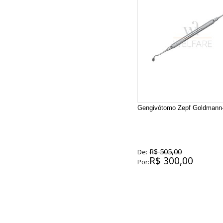
Gengivótomo Zepf Goldmann
R$ 505,00
De:
R$ 300,00
Por: