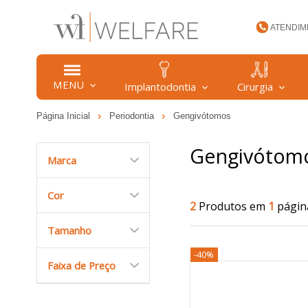
ATENDIM
(47) 34
MENU
Implantodontia
Cirurgia
Página Inicial
Periodontia
Gengivótomos
welfare
Gengivótom
Marca
Cor
2
Produtos em
1
págin
Tamanho
-40%
Faixa de Preço