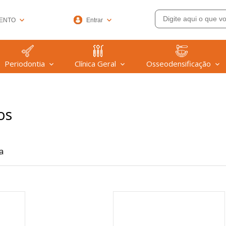
ENTO
Entrar
33-6572
Periodontia
Clínica Geral
Osseodensificação
(47) 99608-9753
@welfare.com.br
os
a