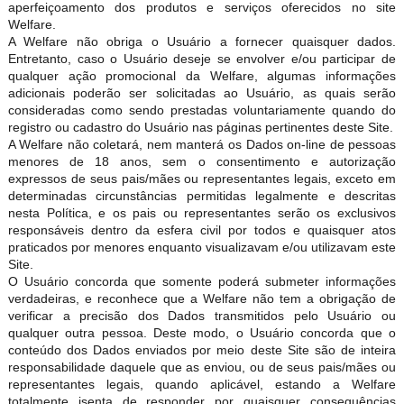
aperfeiçoamento dos produtos e serviços oferecidos no site
Welfare.
A Welfare não obriga o Usuário a fornecer quaisquer dados.
Entretanto, caso o Usuário deseje se envolver e/ou participar de
qualquer ação promocional da Welfare, algumas informações
adicionais poderão ser solicitadas ao Usuário, as quais serão
consideradas como sendo prestadas voluntariamente quando do
registro ou cadastro do Usuário nas páginas pertinentes deste Site.
A Welfare não coletará, nem manterá os Dados on-line de pessoas
menores de 18 anos, sem o consentimento e autorização
expressos de seus pais/mães ou representantes legais, exceto em
determinadas circunstâncias permitidas legalmente e descritas
nesta Política, e os pais ou representantes serão os exclusivos
responsáveis dentro da esfera civil por todos e quaisquer atos
praticados por menores enquanto visualizavam e/ou utilizavam este
Site.
O Usuário concorda que somente poderá submeter informações
verdadeiras, e reconhece que a Welfare não tem a obrigação de
verificar a precisão dos Dados transmitidos pelo Usuário ou
qualquer outra pessoa. Deste modo, o Usuário concorda que o
conteúdo dos Dados enviados por meio deste Site são de inteira
responsabilidade daquele que as enviou, ou de seus pais/mães ou
representantes legais, quando aplicável, estando a Welfare
totalmente isenta de responder por quaisquer consequências