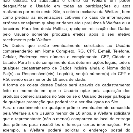
não obstará ou substituirá o direito da Welfare em poder
desqualificar o Usuário em todas as participações ou atos
realizados por meio deste Site, a critério exclusivo da Welfare, bem
como pleitear as indenizações cabíveis no caso de informações
errôneas ensejarem quaisquer danos e/ou prejuízos à Welfare ou a
terceiros. Para fins desta Política, qualquer retificação dos Dados
pelo Usuário somente produzirá efeitos após o seu efetivo
recebimento pela Welfare.
Os Dados que serão eventualmente solicitados ao Usuário
compreenderão em Nome Completo, RG, CPF, E-mail, Telefone,
Celular, Endereço com número e complemento, CEP, Cidade e
Estado. Para fins de cumprimento das determinações legais, todo e
qualquer cadastramento de Dados incluirá ainda o Nome do(s)
Pai(s) ou Responsável(eis) Legal(is), seu(s) número(s) do CPF e
RG, sendo este menor de 18 anos de idade.
A forma de coleta destes Dados será através de cadastramento
feito no momento em que o Usuário optar pela aquisição dos
produtos comercializados no Site ou se o Usuário desejar participar
de qualquer promoção que poderá vir a ser divulgada no Site.
Para o recebimento de qualquer prêmio eventualmente concedido
pela Welfare a um Usuário menor de 18 anos, a Welfare solicitará
que o representante (não o menor) compareça ao local de entrega
dos prêmios para recebê-los e forneça certas informações. Por
exemplo, a Welfare poderá solicitar o endereço postal do