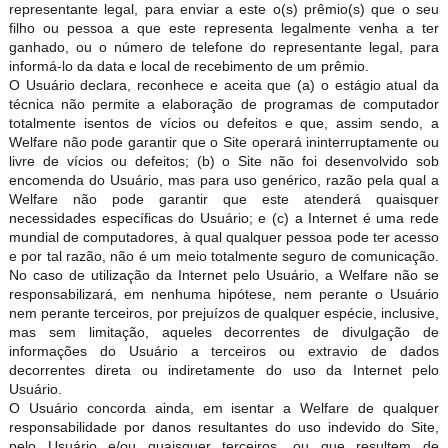
representante legal, para enviar a este o(s) prêmio(s) que o seu
filho ou pessoa a que este representa legalmente venha a ter
ganhado, ou o número de telefone do representante legal, para
informá-lo da data e local de recebimento de um prêmio.
O Usuário declara, reconhece e aceita que (a) o estágio atual da
técnica não permite a elaboração de programas de computador
totalmente isentos de vícios ou defeitos e que, assim sendo, a
Welfare não pode garantir que o Site operará ininterruptamente ou
livre de vícios ou defeitos; (b) o Site não foi desenvolvido sob
encomenda do Usuário, mas para uso genérico, razão pela qual a
Welfare não pode garantir que este atenderá quaisquer
necessidades específicas do Usuário; e (c) a Internet é uma rede
mundial de computadores, à qual qualquer pessoa pode ter acesso
e por tal razão, não é um meio totalmente seguro de comunicação.
No caso de utilização da Internet pelo Usuário, a Welfare não se
responsabilizará, em nenhuma hipótese, nem perante o Usuário
nem perante terceiros, por prejuízos de qualquer espécie, inclusive,
mas sem limitação, aqueles decorrentes de divulgação de
informações do Usuário a terceiros ou extravio de dados
decorrentes direta ou indiretamente do uso da Internet pelo
Usuário.
O Usuário concorda ainda, em isentar a Welfare de qualquer
responsabilidade por danos resultantes do uso indevido do Site,
pelo Usuário e/ou quaisquer terceiros, ou que resultem de