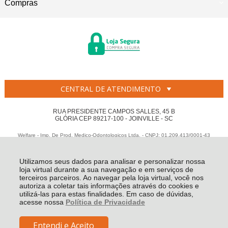
Compras
CENTRAL DE ATENDIMENTO
RUA PRESIDENTE CAMPOS SALLES, 45 B
GLÓRIA CEP 89217-100 - JOINVILLE - SC
Welfare - Imp. De Prod. Medico-Odontologicos Ltda. - CNPJ: 01.209.413/0001-43
Todos os direitos reservados
-
Welfare
-
2026
Utilizamos seus dados para analisar e personalizar nossa
loja virtual durante a sua navegação e em serviços de
terceiros parceiros. Ao navegar pela loja virtual, você nos
autoriza a coletar tais informações através do cookies e
utilizá-las para estas finalidades. Em caso de dúvidas,
acesse nossa
Política de Privacidade
Entendi e Aceito