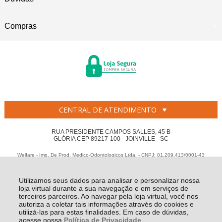
Compras
CENTRAL DE ATENDIMENTO
RUA PRESIDENTE CAMPOS SALLES, 45 B
GLÓRIA CEP 89217-100 - JOINVILLE - SC
Welfare - Imp. De Prod. Medico-Odontologicos Ltda. - CNPJ: 01.209.413/0001-43
Todos os direitos reservados
-
Welfare
-
2026
Utilizamos seus dados para analisar e personalizar nossa
loja virtual durante a sua navegação e em serviços de
terceiros parceiros. Ao navegar pela loja virtual, você nos
autoriza a coletar tais informações através do cookies e
utilizá-las para estas finalidades. Em caso de dúvidas,
acesse nossa
Política de Privacidade