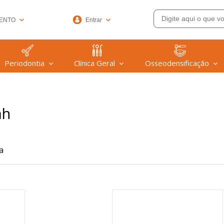
ENTO
Entrar
33-6572
Periodontia
Clínica Geral
Osseodensificação
(47) 99608-9753
@welfare.com.br
ah
a