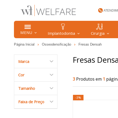
ATENDIM
(47) 34
MENU
Implantodontia
Cirurgia
Página Inicial
Osseodensificação
Fresas Densah
welfare
Fresas Dens
Marca
Cor
3
Produtos em
1
págin
Tamanho
-3%
Faixa de Preço