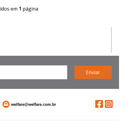
uídos em
1
página
welfare@welfare.com.br