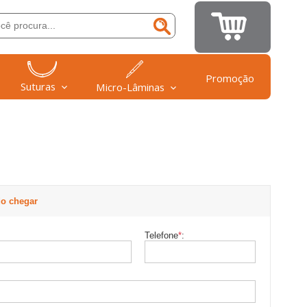
Promoção
Suturas
Micro-Lâminas
o chegar
Telefone
*
: