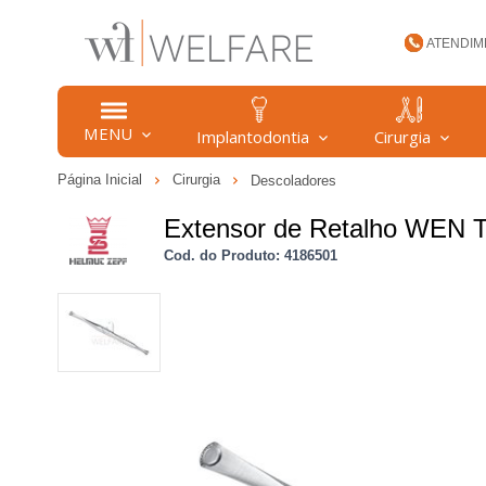
ATENDIM
(47) 34
MENU
Implantodontia
Cirurgia
Página Inicial
Cirurgia
Descoladores
welfare
Extensor de Retalho WEN 
Cod. do Produto: 4186501