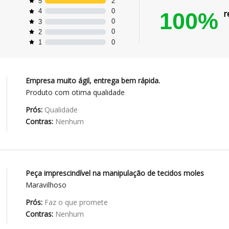
2
5
0
4
100%
r
0
3
0
2
0
1
Empresa muito ágil, entrega bem rápida.
Produto com otima qualidade
Prós:
Qualidade
Contras:
Nenhum
Peça imprescindível na manipulação de tecidos moles
Maravilhoso
Prós:
Faz o que promete
Contras:
Nenhum