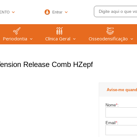
ENTO
Entrar
33-6572
Periodontia
Clínica Geral
Osseodensificação
(47) 99608-9753
@welfare.com.br
Tension Release Comb HZepf
Avise-me quand
Nome
*
:
Email
*
: