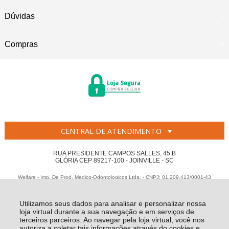
Dúvidas
Compras
CENTRAL DE ATENDIMENTO
RUA PRESIDENTE CAMPOS SALLES, 45 B
GLÓRIA CEP 89217-100 - JOINVILLE - SC
Welfare - Imp. De Prod. Medico-Odontologicos Ltda. - CNPJ: 01.209.413/0001-43
Todos os direitos reservados
-
Welfare
-
2026
Utilizamos seus dados para analisar e personalizar nossa
loja virtual durante a sua navegação e em serviços de
terceiros parceiros. Ao navegar pela loja virtual, você nos
autoriza a coletar tais informações através do cookies e