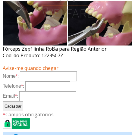
Fórceps Zepf linha RoBa para Região Anterior
Cod. do Produto: 1223507Z
Avise-me quando chegar
Nome
*
:
Telefone
*
:
Email
*
:
*
Campos obrigatórios