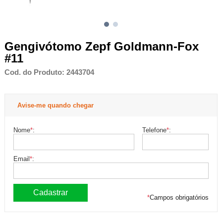
Gengivótomo Zepf Goldmann-Fox
#11
Cod. do Produto: 2443704
Avise-me quando chegar
Nome
*
:
Telefone
*
:
Email
*
:
*
Campos obrigatórios