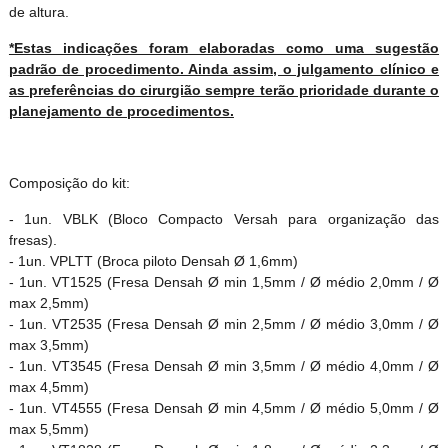
de altura.
*Estas indicações foram elaboradas como uma sugestão
padrão de procedimento. Ainda assim, o julgamento clínico e
as preferências do cirurgião sempre terão prioridade durante o
planejamento de procedimentos.
Composição do kit:
- 1un. VBLK (Bloco Compacto Versah para organização das
fresas).
- 1un. VPLTT (Broca piloto Densah Ø 1,6mm)
- 1un. VT1525 (Fresa Densah Ø min 1,5mm / Ø médio 2,0mm / Ø
max 2,5mm)
- 1un. VT2535 (Fresa Densah Ø min 2,5mm / Ø médio 3,0mm / Ø
max 3,5mm)
- 1un. VT3545 (Fresa Densah Ø min 3,5mm / Ø médio 4,0mm / Ø
max 4,5mm)
- 1un. VT4555 (Fresa Densah Ø min 4,5mm / Ø médio 5,0mm / Ø
max 5,5mm)