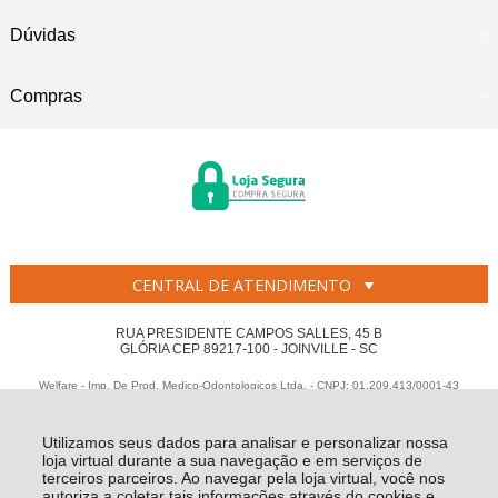
Dúvidas
Compras
CENTRAL DE ATENDIMENTO
RUA PRESIDENTE CAMPOS SALLES, 45 B
GLÓRIA CEP 89217-100 - JOINVILLE - SC
Welfare - Imp. De Prod. Medico-Odontologicos Ltda. - CNPJ: 01.209.413/0001-43
Todos os direitos reservados
-
Welfare
-
2026
Utilizamos seus dados para analisar e personalizar nossa
loja virtual durante a sua navegação e em serviços de
terceiros parceiros. Ao navegar pela loja virtual, você nos
autoriza a coletar tais informações através do cookies e