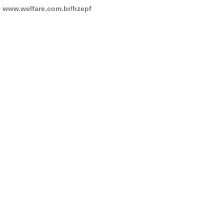
:
www.welfare.com.br/hzepf