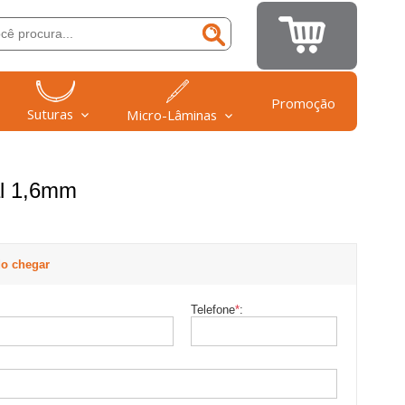
Promoção
Suturas
Micro-Lâminas
al 1,6mm
o chegar
Telefone
*
: