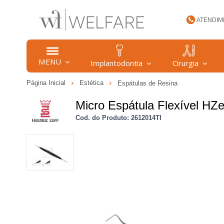
ATENDIM
(47) 34
MENU
Implantodontia
Cirurgia
Página Inicial
Estética
Espátulas de Resina
welfare
Micro Espátula Flexível H
Cod. do Produto: 2612014TI