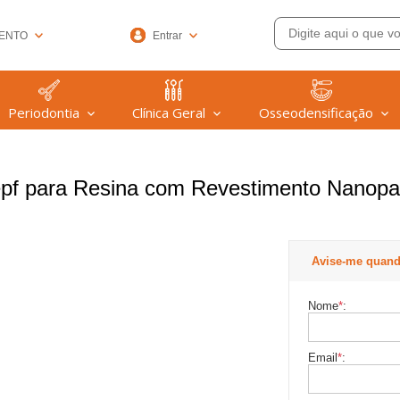
ENTO
Entrar
33-6572
Periodontia
Clínica Geral
Osseodensificação
(47) 99608-9753
@welfare.com.br
Zepf para Resina com Revestimento Nanop
Avise-me quand
Nome
*
:
Email
*
: