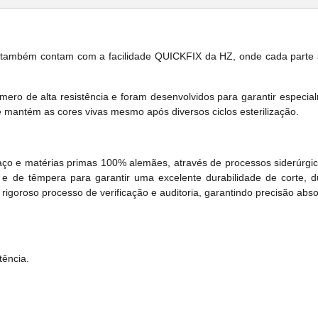
mbém contam com a facilidade QUICKFIX da HZ, onde cada parte ati
ro de alta resistência e foram desenvolvidos para garantir especia
de mantém as cores vivas mesmo após diversos ciclos esterilização.
aço e matérias primas 100% alemães, através de processos siderúrgi
e de têmpera para garantir uma excelente durabilidade de corte, d
goroso processo de verificação e auditoria, garantindo precisão abso
tência.