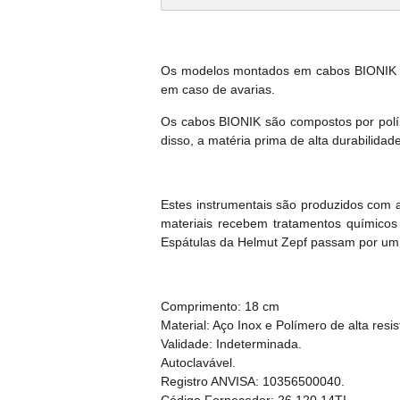
Os modelos montados em cabos BIONIK ta
em caso de avarias.
Os cabos BIONIK são compostos por políme
disso, a matéria prima de alta durabilida
Estes instrumentais são produzidos com 
materiais recebem tratamentos químicos 
Espátulas da Helmut Zepf passam por um ri
Comprimento: 18 cm
Material: Aço Inox e Polímero de alta resis
Validade: Indeterminada.
Autoclavável.
Registro ANVISA: 10356500040.
Código Fornecedor: 26.120.14TI.