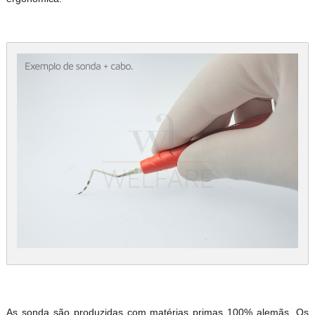
As sonda são produzidas com matérias primas 100% alemãs. Os