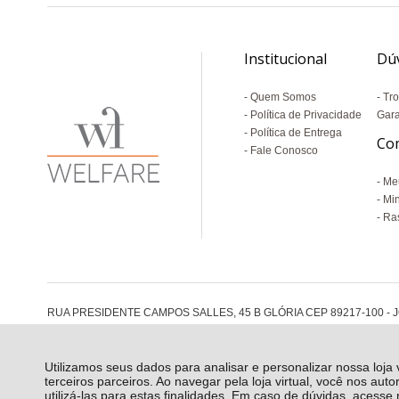
Institucional
Dú
Quem Somos
Tro
Política de Privacidade
Gara
Política de Entrega
Co
Fale Conosco
Me
Mi
Ras
RUA PRESIDENTE CAMPOS SALLES, 45 B GLÓRIA CEP 89217-100 - J
Utilizamos seus dados para analisar e personalizar nossa loja
terceiros parceiros. Ao navegar pela loja virtual, você nos auto
utilizá-las para estas finalidades. Em caso de dúvidas, acess