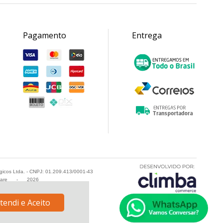
Pagamento
Entrega
ogicos Ltda. - CNPJ: 01.209.413/0001-43
fare
-
2026
tendi e Aceito