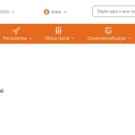
ENTO
Entrar
33-6572
Periodontia
Clínica Geral
Osseodensificação
(47) 99608-9753
@welfare.com.br
l.