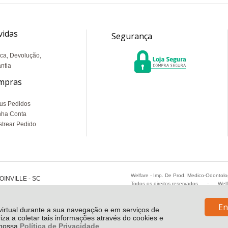
vidas
Segurança
ca, Devolução,
ntia
mpras
us Pedidos
nha Conta
trear Pedido
Welfare - Imp. De Prod. Medico-Odontol
OINVILLE - SC
Todos os direitos reservados
-
Wel
En
 virtual durante a sua navegação e em serviços de
riza a coletar tais informações através do cookies e
e nossa
Política de Privacidade