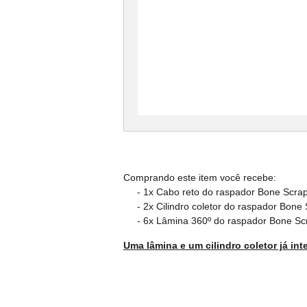
Comprando este item você recebe:
- 1x Cabo reto do raspador Bone Scrap
- 2x Cilindro coletor do raspador Bone 
- 6x Lâmina 360º do raspador Bone Scr
Uma lâmina e um cilindro coletor já i