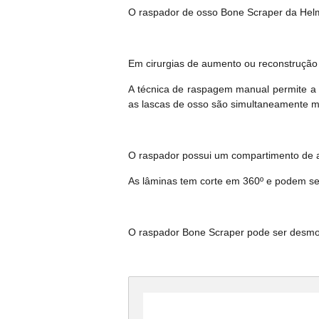
O raspador de osso Bone Scraper da Helmu
Em cirurgias de aumento ou reconstrução
A técnica de raspagem manual permite a c
as lascas de osso são simultaneamente m
O raspador possui um compartimento de a
As lâminas tem corte em 360º e podem ser
O raspador Bone Scraper pode ser desmonta