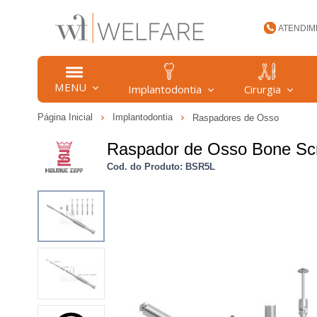
ATENDIM
(47) 34
MENU
Implantodontia
Cirurgia
Página Inicial
Implantodontia
Raspadores de Osso
welfare
Raspador de Osso Bone Scr
Cod. do Produto: BSR5L