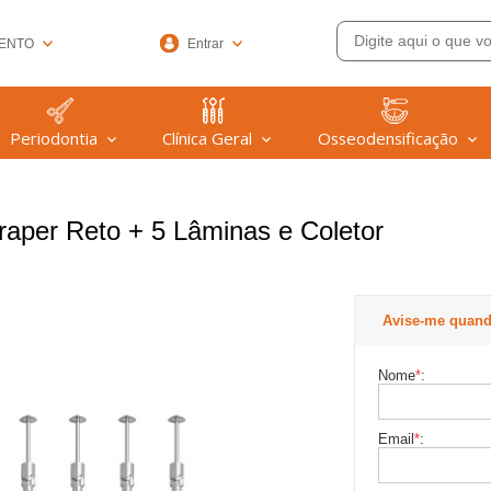
ENTO
Entrar
33-6572
Periodontia
Clínica Geral
Osseodensificação
(47) 99608-9753
@welfare.com.br
aper Reto + 5 Lâminas e Coletor
Avise-me quand
Nome
*
:
Email
*
: