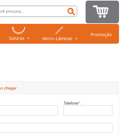
Promoção
Suturas
Micro-Lâminas
o chegar
Telefone
*
: