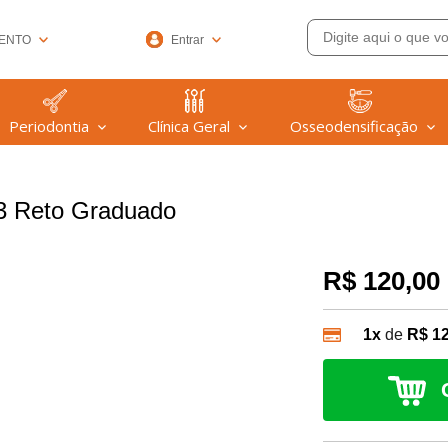
ENTO
Entrar
33-6572
Periodontia
Clínica Geral
Osseodensificação
(47) 99608-9753
@welfare.com.br
 3 Reto Graduado
R$ 120,00
1x
de
R$ 1