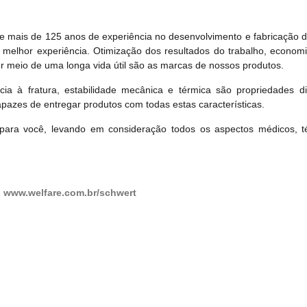
mais de 125 anos de experiência no desenvolvimento e fabricação de
a melhor experiência. Otimização dos resultados do trabalho, econo
or meio de uma longa vida útil são as marcas de nossos produtos.
cia à fratura, estabilidade mecânica e térmica são propriedades di
azes de entregar produtos com todas estas características.
para você, levando em consideração todos os aspectos médicos, té
:
www.welfare.com.br/schwert