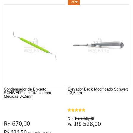
-20%
Condensador de Enxerto
Elevador Beck Modificado Schwert
SCHWERT em Titânio com
- 3,5mm
Medidas 3-15mm
R$ 660,00
De:
R$ 670,00
R$ 528,00
Por:
R$ 636,50
no boleto ou