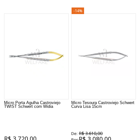
-14%
Acesse o catálogo completo do fabricante:
www.welfare.com.br/schwert
Micro Porta Agulha Castroviejo
Micro Tesoura Castroviejo Schwert
TWIST Schwert com Widia
Curva Lisa 15cm
R$ 3.610,00
De:
R$ 3.720,00
R$ 3.080,00
Por: