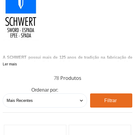
A SCHWERT possui mais de 125 anos de tradição na fabricação de
instrumentos da linha cirúrgica em geral, reconhecidos
Ler mais
mundialmente por sua qualidade e durabilidade.
78
Ordenar por:
Filtrar