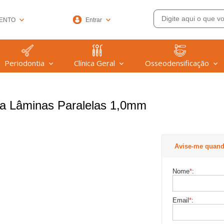
ENTO
Entrar
33-6572
Periodontia
Clínica Geral
Osseodensificação
(47) 99608-9753
@welfare.com.br
ra Lâminas Paralelas 1,0mm
Avise-me quand
Nome
*
:
Email
*
: