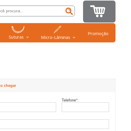
Promoção
Suturas
Micro-Lâminas
o chegar
Telefone
*
: