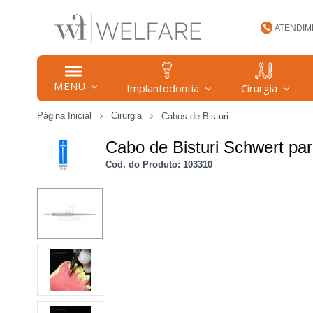
ATENDIM
(47) 34
MENU
Implantodontia
Cirurgia
Página Inicial
Cirurgia
Cabos de Bisturi
welfare
Cabo de Bisturi Schwert pa
Cod. do Produto: 103310