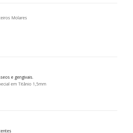
ceiros Molares
seos e gengivais.
ecial em Titânio 1,5mm
centes