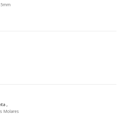
3,5mm
ta ,
os Molares