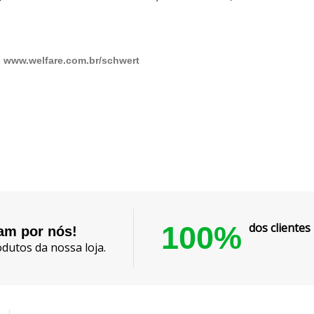
:
www.welfare.com.br/schwert
100%
dos cliente
lam por nós!
dutos da nossa loja.