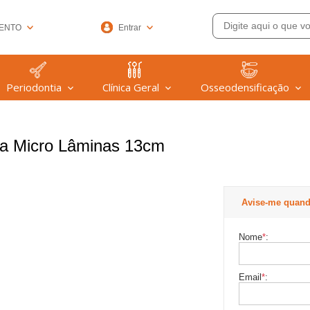
ENTO
Entrar
33-6572
Periodontia
Clínica Geral
Osseodensificação
(47) 99608-9753
@welfare.com.br
ra Micro Lâminas 13cm
Avise-me quand
Nome
*
:
Email
*
: