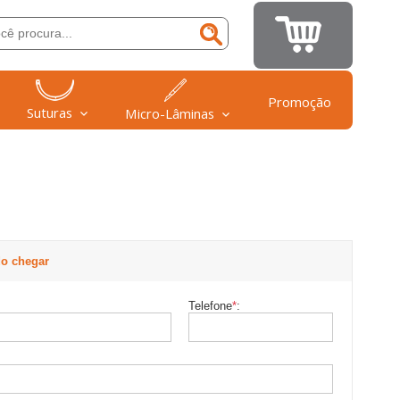
Promoção
Suturas
Micro-Lâminas
o chegar
Telefone
*
: