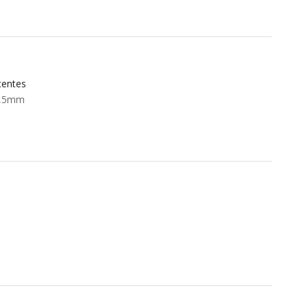
centes
3,5mm