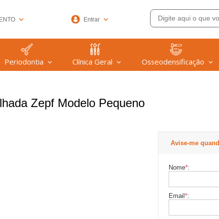
ENTO
Entrar
33-6572
Periodontia
Clínica Geral
Osseodensificação
(47) 99608-9753
@welfare.com.br
ilhada Zepf Modelo Pequeno
Avise-me quand
Nome
*
:
Email
*
: