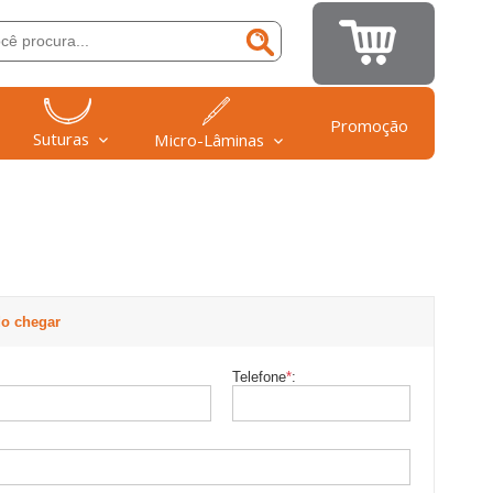
Promoção
Suturas
Micro-Lâminas
o chegar
Telefone
*
: