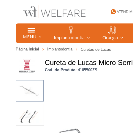
ATENDIM
(47) 34
MENU
Implantodontia
Cirurgia
Página Inicial
Implantodontia
Curetas de Lucas
welfare
Cureta de Lucas Micro Serr
Cod. do Produto: 4185500ZS