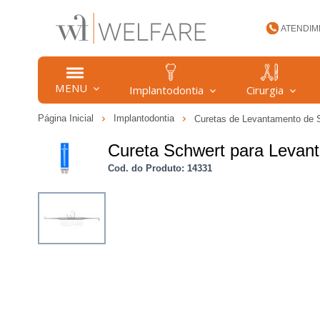
ATENDIM
(47) 34
MENU
Implantodontia
Cirurgia
Página Inicial
Implantodontia
Curetas de Levantamento de 
welfare
Cureta Schwert para Levant
Cod. do Produto: 14331