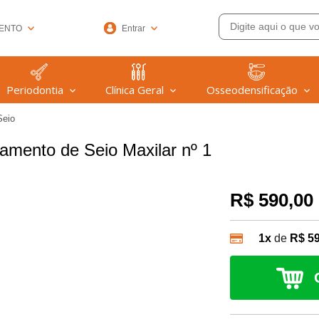
ENTO
Entrar
33-6572
Periodontia
Clínica Geral
Osseodensificação
(47) 99608-9753
Seio
@welfare.com.br
amento de Seio Maxilar nº 1
R$ 590,00
1x
de
R$ 5