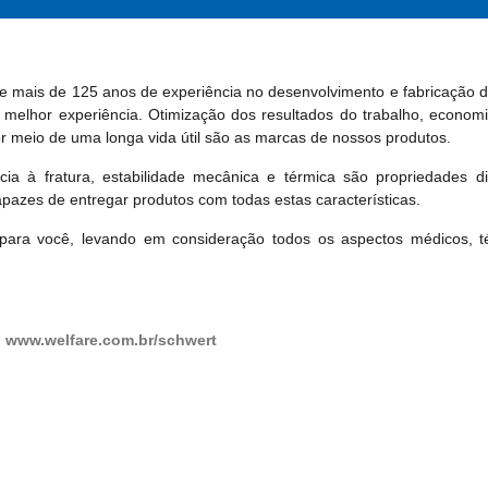
mais de 125 anos de experiência no desenvolvimento e fabricação de
a melhor experiência. Otimização dos resultados do trabalho, econo
or meio de uma longa vida útil são as marcas de nossos produtos.
cia à fratura, estabilidade mecânica e térmica são propriedades di
azes de entregar produtos com todas estas características.
para você, levando em consideração todos os aspectos médicos, té
:
www.welfare.com.br/schwert