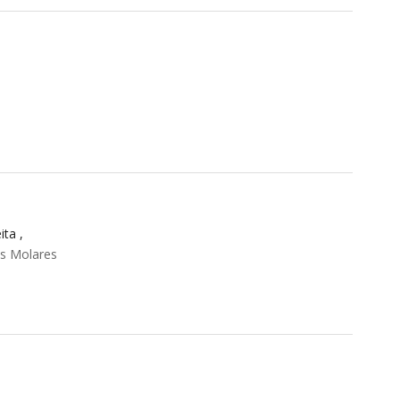
ta ,
os Molares