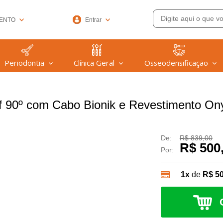
ENTO
Entrar
33-6572
Periodontia
Clínica Geral
Osseodensificação
(47) 99608-9753
@welfare.com.br
 90º com Cabo Bionik e Revestimento On
De:
R$ 839,00
R$ 500
Por:
1x
de
R$ 5