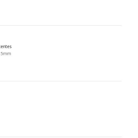
centes
3,5mm