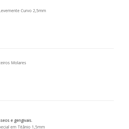
e Levemente Curvo 2,5mm
ceiros Molares
seos e gengivais.
ecial em Titânio 1,5mm