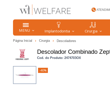
ATENDIM
(47) 34
MENU
Implantodontia
Cirurgia
Página Inicial
Cirurgia
Descoladores
welfare
Descolador Combinado Zepf
Cod. do Produto: 2474703OX
-40%