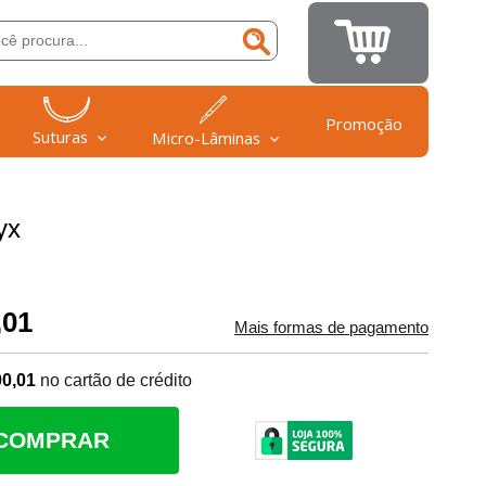
Promoção
Suturas
Micro-Lâminas
yx
,01
Mais formas de pagamento
00,01
no cartão de crédito
COMPRAR