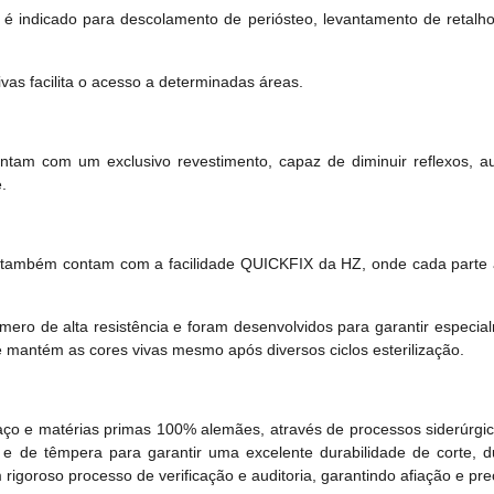
é indicado para descolamento de periósteo, levantamento de retalho
vas facilita o acesso a determinadas áreas.
ntam com um exclusivo revestimento, capaz de diminuir reflexos, au
.
mbém contam com a facilidade QUICKFIX da HZ, onde cada parte ati
ro de alta resistência e foram desenvolvidos para garantir especia
de mantém as cores vivas mesmo após diversos ciclos esterilização.
aço e matérias primas 100% alemães, através de processos siderúrgi
e de têmpera para garantir uma excelente durabilidade de corte, d
goroso processo de verificação e auditoria, garantindo afiação e pre