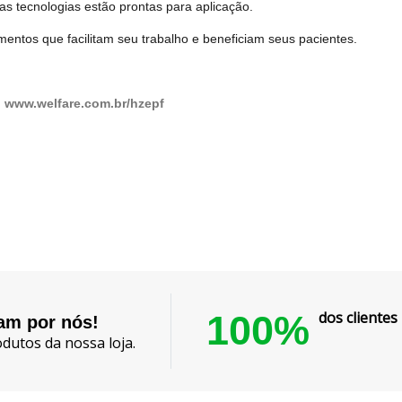
s tecnologias estão prontas para aplicação.
ntos que facilitam seu trabalho e beneficiam seus pacientes.
:
www.welfare.com.br/hzepf
100%
dos cliente
lam por nós!
dutos da nossa loja.