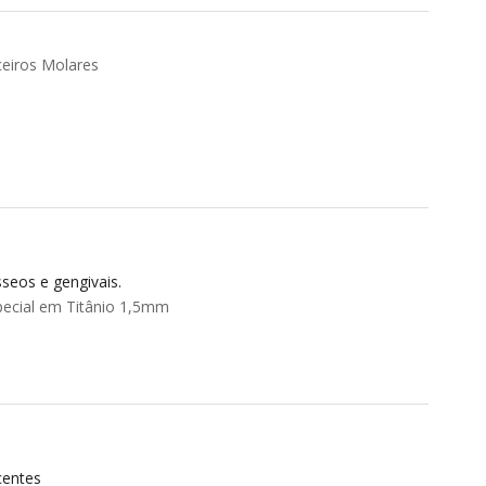
ceiros Molares
seos e gengivais.
ecial em Titânio 1,5mm
centes