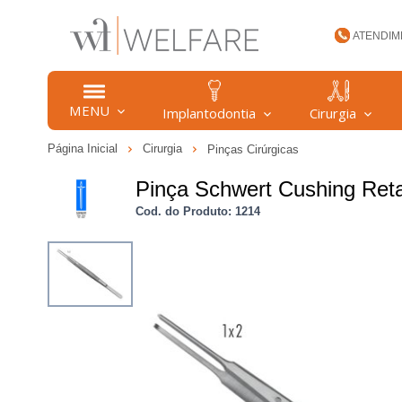
ATENDIM
(47) 34
MENU
Implantodontia
Cirurgia
Página Inicial
Cirurgia
Pinças Cirúrgicas
welfare
Pinça Schwert Cushing Ret
Cod. do Produto: 1214