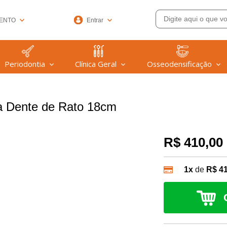
ENTO
Entrar
33-6572
Periodontia
Clínica Geral
Osseodensificação
(47) 99608-9753
@welfare.com.br
a Dente de Rato 18cm
R$ 410,00
1x
de
R$ 4