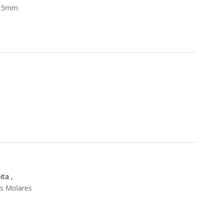
3,5mm
ta ,
os Molares