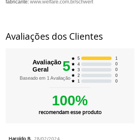
fabricante:
www.welfare.com.br/schwert
Avaliações dos Clientes
1
5
5
Avaliação
0
4
Geral
0
3
0
2
Baseado em
1
Avaliação
0
1
100%
recomendam esse produto
Haroldo B.
28/02/2024