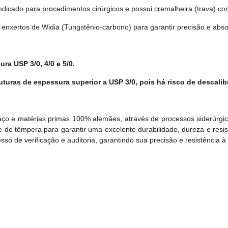
dicado para procedimentos cirúrgicos e possui cremalheira (trava) co
e enxertos de Widia (Tungstênio-carbono) para garantir precisão e abso
ra USP 3/0, 4/0 e 5/0.
uras de espessura superior a USP 3/0, pois há risco de descalibra
aço e matérias primas 100% alemães, através de processos siderúrgi
 de têmpera para garantir uma excelente durabilidade, dureza e resis
o de verificação e auditoria, garantindo sua precisão e resistência 