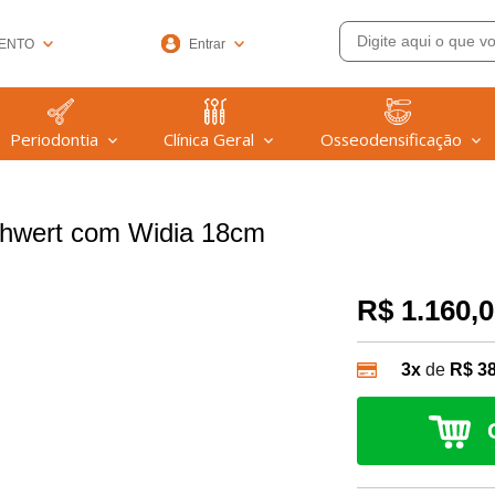
ENTO
Entrar
33-6572
Periodontia
Clínica Geral
Osseodensificação
(47) 99608-9753
@welfare.com.br
chwert com Widia 18cm
R$ 1.160,
3x
de
R$ 3