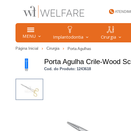
ATENDIM
(47) 34
MENU
Implantodontia
Cirurgia
Página Inicial
Cirurgia
Porta Agulhas
welfare
Porta Agulha Crile-Wood S
Cod. do Produto: 1243618