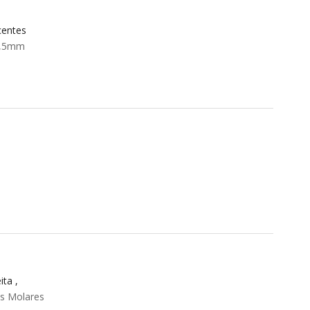
centes
3,5mm
ta ,
os Molares